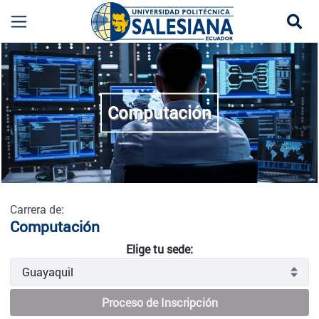
Se
Computación - Guayaquil
more
Computación
Carrera de:
Computación
Elige tu sede:
Proceso de Inscripción